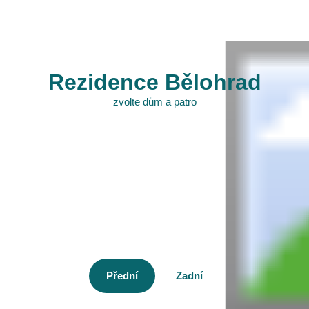
Rezidence Bělohrad
zvolte dům a patro
/ 23
Přední
Zadní