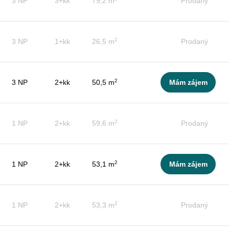
3 NP
3+kk
79,2 m
Prodaný
2
3 NP
1+kk
26,5 m
Prodaný
2
3 NP
2+kk
50,5 m
Mám zájem
2
1 NP
2+kk
59,6 m
Prodaný
2
1 NP
2+kk
53,1 m
Mám zájem
2
1 NP
2+kk
53,3 m
Prodaný